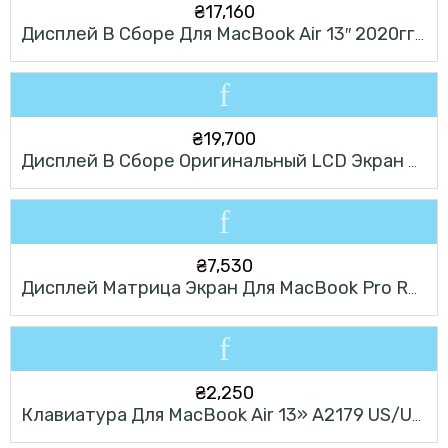
₴
17,160
Дисплей В Сборе Для MacBook Air 13″ 2020гг. A2337 M1 ( Space Grey, Silver, Gold ) Original
₴
19,700
Дисплей В Сборе Оригинальный LCD Экран Для MacBook Pro 15» A1707 2016-2017 Года
₴
7,530
SOLD OUT
Дисплей Матрица Экран Для MacBook Pro Retina 15» A1398 2012-2014 Года
₴
2,250
Клавиатура Для MacBook Air 13» A2179 US/UK 2020 Года